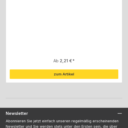
Regulärer Preis:
Ab
2,21 €
zum Artikel
Newsletter
Abonnieren Sie jetzt einfach unseren regelmäßig erscheinenden
Newsletter und Sie werden stets unter den Ersten sein, die über