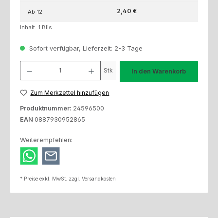
2,40 €
Ab
12
Inhalt:
1 Blis
Sofort verfügbar, Lieferzeit: 2-3 Tage
Produkt Anzahl: Gib den gewünschten Wert ein oder benutze die Schaltfl
Stk
In den Warenkorb
Zum Merkzettel hinzufügen
Produktnummer:
24596500
EAN
0887930952865
Weiterempfehlen:
* Preise exkl. MwSt. zzgl. Versandkosten