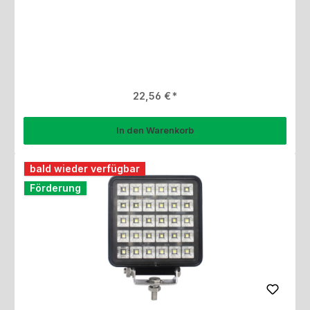
Regulärer Preis:
22,56 €
In den Warenkorb
bald wieder verfügbar
Förderung