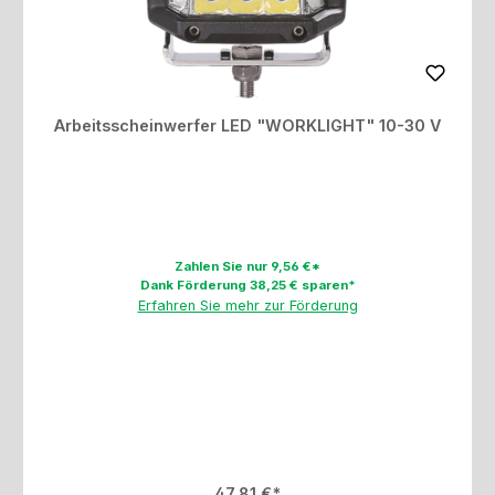
Arbeitsscheinwerfer LED "WORKLIGHT" 10-30 V
Zahlen Sie nur 9,56 €*
Dank Förderung 38,25 € sparen*
Erfahren Sie mehr zur Förderung
Regulärer Preis:
47,81 €