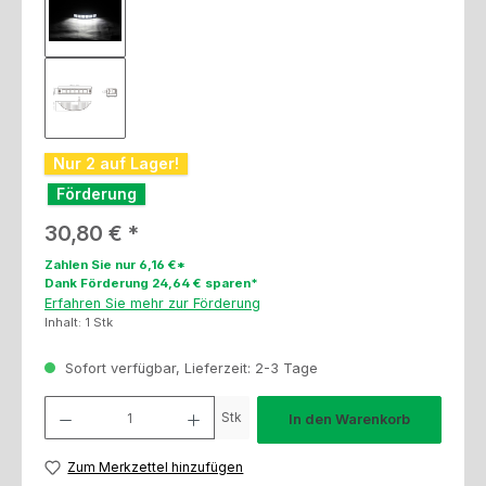
Nur 2 auf Lager!
Förderung
Regulärer Preis:
30,80 €
Zahlen Sie nur 6,16 €*
Dank Förderung 24,64 € sparen*
Erfahren Sie mehr zur Förderung
Inhalt:
1 Stk
Sofort verfügbar, Lieferzeit: 2-3 Tage
Produkt Anzahl: Gib den gewünschten Wert ein oder benutze die Schaltfl
Stk
In den Warenkorb
Zum Merkzettel hinzufügen