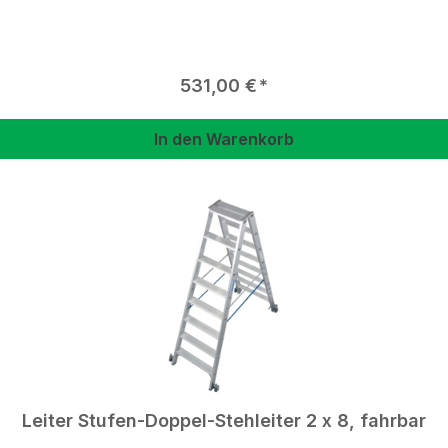
Regulärer Preis:
531,00 €
In den Warenkorb
Leiter Stufen-Doppel-Stehleiter 2 x 8, fahrbar