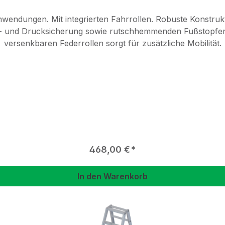
nwendungen. Mit integrierten Fahrrollen. Robuste Konstrukt
- und Drucksicherung sowie rutschhemmenden Fußstopfen 
versenkbaren Federrollen sorgt für zusätzliche Mobilität.
Regulärer Preis:
468,00 €
In den Warenkorb