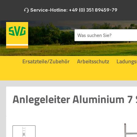
m Hauptinhalt springen
Zur Suche springen
Zur Hauptnavigation springen
Service-Hotline: +49 (0) 351 89459-79
Ersatzteile/Zubehör
Arbeitsschutz
Ladungs
Anlegeleiter Aluminium 7
Bildergalerie überspringen