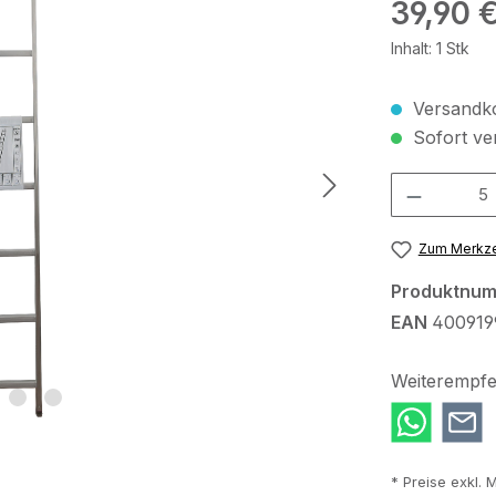
Regulärer Pr
39,90 
Inhalt:
1 Stk
Versandko
Sofort ver
Produkt Anzah
Zum Merkze
Produktnu
EAN
400919
Weiterempfe
* Preise exkl. 